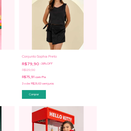
Conjunto Sophia Preto
R$79,90
-
38
%
OFF
R$129,90
R$75,91
com
Pix
3
x
de
R$26,63
sem juros
Comprar