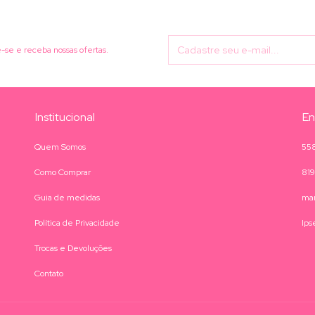
-se e receba nossas ofertas.
Institucional
En
Quem Somos
55
Como Comprar
81
Guia de medidas
mar
Política de Privacidade
Ips
Trocas e Devoluções
Contato