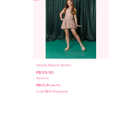
Vestido Balonê Marfim
R$129,90
R$149,90
R$123,41
com
Pix
3
x
de
R$43,30
sem juros