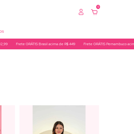
0
os
ete GRÁTIS Brasil acima de R$ 449
Frete GRÁTIS Pernambuco acima de R$ 24