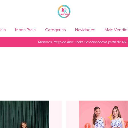
ício
Moda Praia
Categorias
Novidades
Mais Vendid
Menores Preço do Ano: Looks Selecionados a partir de R$ 32,99
Fr