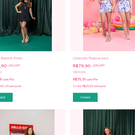
o Balonê Preto
Conjunto Tropical azul
9,90
R$79,90
-
13
%
OFF
-
20
%
OFF
0
R$99,90
41
R$75,91
com
Pix
com
Pix
$43,30
sem juros
3
x
de
R$26,63
sem juros
prar
Comprar