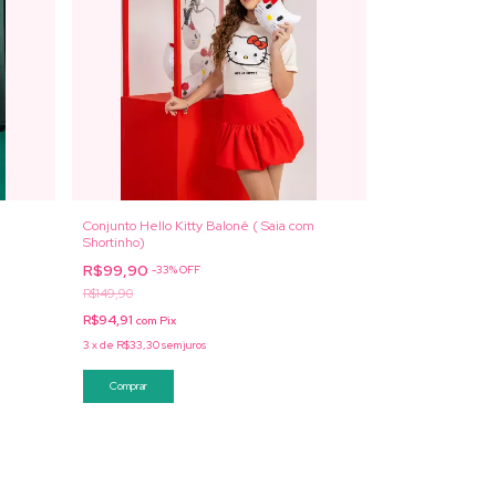
Conjunto Hello Kitty Balonê ( Saia com
Shortinho)
R$99,90
-
33
%
OFF
R$149,90
R$94,91
com
Pix
3
x
de
R$33,30
sem juros
Comprar