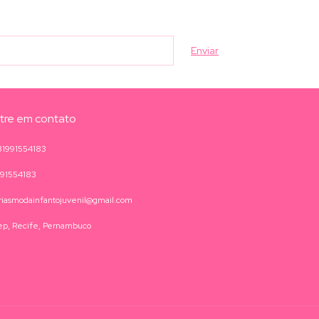
tre em contato
81991554183
991554183
iasmodainfantojuvenil@gmail.com
ep, Recife, Pernambuco