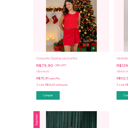
Conjunto Sophia vermelho
Vestido
R$79,90
R$13
-
36
%
OFF
R$124,90
R$159,9
R$75,91
R$132,
com
Pix
3
x
de
R$26,63
sem juros
3
x
de
R
Comprar
Com
Esgotado