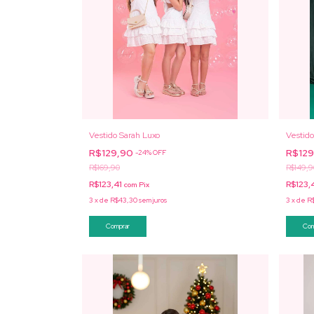
Vestido Sarah Luxo
Vestid
R$129,90
R$12
-
24
%
OFF
R$169,90
R$149,9
R$123,41
R$123,
com
Pix
3
x
de
R$43,30
sem juros
3
x
de
R
Comprar
Com