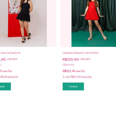
 Karina Balonê
Vestido Balonê Vermelho
9,90
R$129,90
-
13
%
OFF
-
13
%
OFF
0
R$149,90
91
R$123,41
com
Pix
com
Pix
$46,63
sem juros
3
x
de
R$43,30
sem juros
prar
Comprar