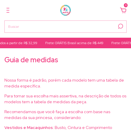
0
os a partir de R$ 32,99
Frete GRÁTIS Brasil acima de R$ 449
Frete GRÁTI
Guia de medidas
Nossa forma é padrão, porém cada modelo tem uma tabela de
medida específica.
Para tornar sua escolha mais assertiva, na descrição de todos os
modelos tem a tabela de medidas da peça.
Recomendamos que você faça a escolha com base nas
medidas da sua princesa, considerando:
Vestidos e Macaquinhos:
Busto, Cintura e Comprimento