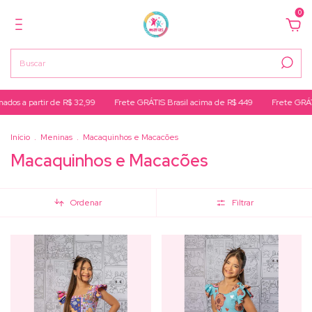
0
tir de R$ 32,99
Frete GRÁTIS Brasil acima de R$ 449
Frete GRÁTIS Perna
Início
.
Meninas
.
Macaquinhos e Macacões
Macaquinhos e Macacões
Ordenar
Filtrar