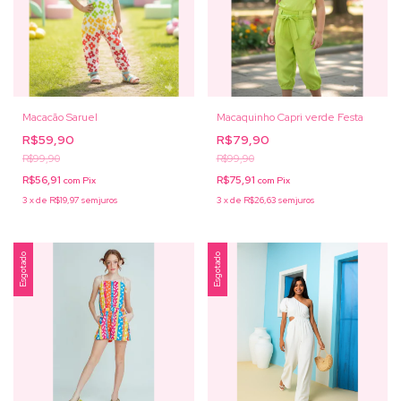
Macacão Saruel
Macaquinho Capri verde Festa
R$59,90
R$79,90
R$99,90
R$99,90
R$56,91
R$75,91
com
Pix
com
Pix
3
x
de
R$19,97
sem juros
3
x
de
R$26,63
sem juros
Esgotado
Esgotado