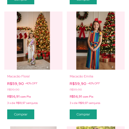
Macacão Floral
Macacão Emília
R$59,90
R$59,90
-
40
%
OFF
-
40
%
OFF
R$99,90
R$99,90
R$56,91
R$56,91
com
Pix
com
Pix
3
x
de
R$19,97
sem juros
3
x
de
R$19,97
sem juros
Comprar
Comprar