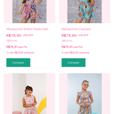
Macaquinho Bobie Goods Gabi
Macaquinho Capivara
R$79,90
R$79,90
-
20
%
OFF
-
20
%
OFF
R$99,90
R$99,90
R$75,91
R$75,91
com
Pix
com
Pix
3
x
de
R$26,63
sem juros
3
x
de
R$26,63
sem juros
Comprar
Comprar