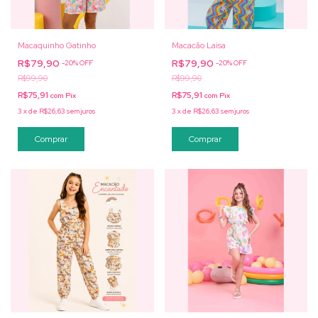
Macaquinho Gatinho
Macacão Laisa
R$79,90
R$79,90
-
20
%
OFF
-
20
%
OFF
R$99,90
R$99,90
R$75,91
R$75,91
com
Pix
com
Pix
3
x
de
R$26,63
sem juros
3
x
de
R$26,63
sem juros
Comprar
Comprar