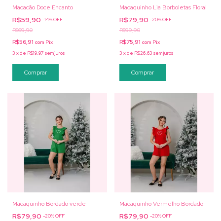
Macacão Doce Encanto
Macaquinho Lia Borboletas Floral
R$59,90
R$79,90
-
14
%
OFF
-
20
%
OFF
R$69,90
R$99,90
R$56,91
R$75,91
com
Pix
com
Pix
3
x
de
R$19,97
sem juros
3
x
de
R$26,63
sem juros
Comprar
Comprar
Macaquinho Bordado verde
Macaquinho Vermelho Bordado
R$79,90
R$79,90
-
20
%
OFF
-
20
%
OFF