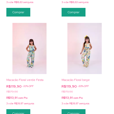
3
x
de
R$16,63
sem juros
3
x
de
R$16,63
sem juros
Comprar
Comprar
Macacão Floral verde Festa
Macacão Floral bege
R$119,90
R$119,90
-
33
%
OFF
-
30
%
OFF
R$179,90
R$170,90
R$113,91
R$113,91
com
Pix
com
Pix
3
x
de
R$39,97
sem juros
3
x
de
R$39,97
sem juros
Comprar
Comprar