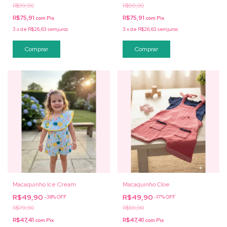
R$99,90
R$99,90
R$75,91
R$75,91
com
Pix
com
Pix
3
x
de
R$26,63
sem juros
3
x
de
R$26,63
sem juros
Comprar
Comprar
Macaquinho Ice Cream
Macaquinho Cloe
R$49,90
R$49,90
-
38
%
OFF
-
17
%
OFF
R$79,90
R$59,90
R$47,41
R$47,41
com
Pix
com
Pix