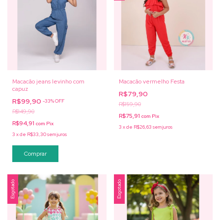
Macacão jeans levinho com
Macacão vermelho Festa
capuz
R$79,90
R$99,90
-
33
%
OFF
R$159,90
R$149,90
R$75,91
com
Pix
R$94,91
com
Pix
3
x
de
R$26,63
sem juros
3
x
de
R$33,30
sem juros
Comprar
Esgotado
Esgotado